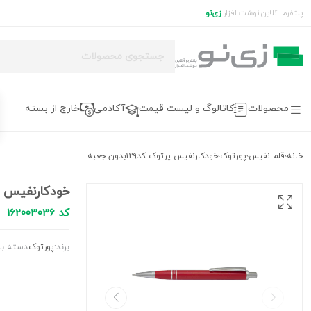
پلتفرم آنلاین نوشت افزار
زی‌نو
محصولات
کاتالوگ و لیست قیمت
آکادمی
خارج از بسته
خانه
قلم نفیس
پورتوک
خودکارنفیس پرتوک کد129بدون جعبه
›
›
›
خودکارنفیس پرتوک ک
کد 162003036
برند:
پورتوک
دسته بن