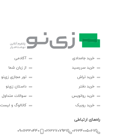
خرید جامدادی
آکادمی
خرید سررسید
از زبان شما
خرید تراش
تور مجازی زی‌نو
خرید دفتر
داستان زی‌نو
خرید روانویس
سوالات متداول
خرید روبیک
کاتالوگ و لیست
راه‌های ارتباطی
09016330440
02632707931
02634005067