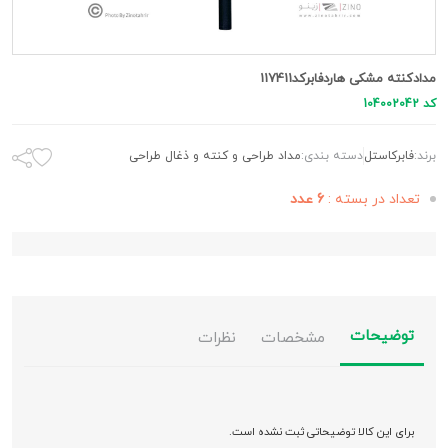
مدادکنته مشکی هاردفابرکد117411
کد 104002042
برند:
فابرکاستل
دسته بندی:
مداد طراحی و کنته و ذغال طراحی
تعداد در بسته :
6 عدد
توضیحات
مشخصات
نظرات
برای این کالا توضیحاتی ثبت نشده است.