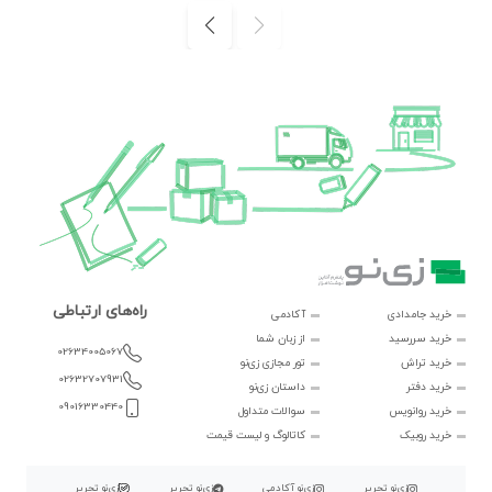
راه‌های ارتباطی
خرید جامدادی
آکادمی
خرید سررسید
از زبان شما
02634005067
خرید تراش
تور مجازی زی‌نو
02632707931
خرید دفتر
داستان زی‌نو
09016330440
خرید روانویس
سوالات متداول
خرید روبیک
کاتالوگ و لیست قیمت
زی‌نو تحریر
زی‌نو آکادمی
زی‌نو تحریر
زی‌نو تحریر