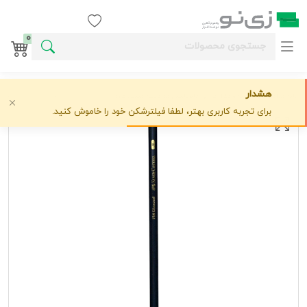
ورود / ثبت نام
0
هشدار
خانه
مداد طراحی و کنته و ذغال طراحی
فابرکاستل
مدادکنته مشکی هاردفابرکد117411
علاقه‌مندی
0 دیدگاه
›
›
›
برای تجربه کاربری بهتر، لطفا فیلترشکن خود را خاموش کنید.