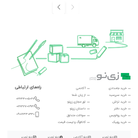
راه‌های ارتباطی
خرید جامدادی
آکادمی
خرید سررسید
از زبان شما
02634005067
خرید تراش
تور مجازی زی‌نو
02632707931
خرید دفتر
داستان زی‌نو
09016330440
خرید روانویس
سوالات متداول
خرید روبیک
کاتالوگ و لیست قیمت
زی‌نو تحریر
زی‌نو آکادمی
زی‌نو تحریر
زی‌نو تحریر