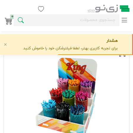
ورود / ثبت نام
0
هشدار
خانه
روان نویس
کینگ
روان نویس ژل فشاری استند864عددی0/5و0/7 کینگ
علاقه‌مندی
0 دیدگاه
›
›
›
برای تجربه کاربری بهتر، لطفا فیلترشکن خود را خاموش کنید.