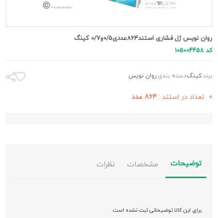
روان نویس ژل فشاری استند864عددی0/5و0/7 کینگ
کد 105004458
برند:
کینگ
دسته بندی:
روان نویس
تعداد در استند :
864 عدد
توضیحات
مشخصات
نظرات
برای این کالا توضیحاتی ثبت نشده است.