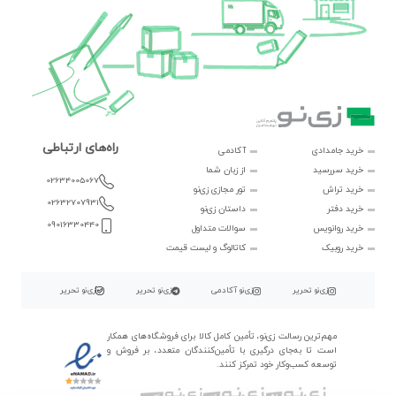
راه‌های ارتباطی
خرید جامدادی
آکادمی
خرید سررسید
از زبان شما
02634005067
خرید تراش
تور مجازی زی‌نو
02632707931
خرید دفتر
داستان زی‌نو
09016330440
خرید روانویس
سوالات متداول
خرید روبیک
کاتالوگ و لیست قیمت
زی‌نو تحریر
زی‌نو آکادمی
زی‌نو تحریر
زی‌نو تحریر
مهم‌ترین رسالت زی‌نو، تأمین کامل کالا برای فروشگاه‌های همکار
است تا به‌جای درگیری با تأمین‌کنندگان متعدد، بر فروش و
توسعه کسب‌وکار خود تمرکز کنند.