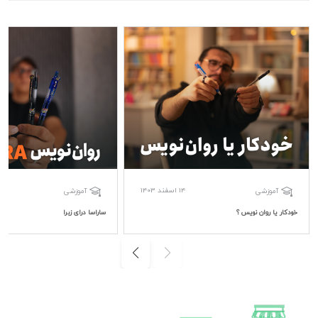
14 اسفند 1403
آموزشی
آموزشی
خودکار یا روان نویس ؟
ساراسا درای زبرا