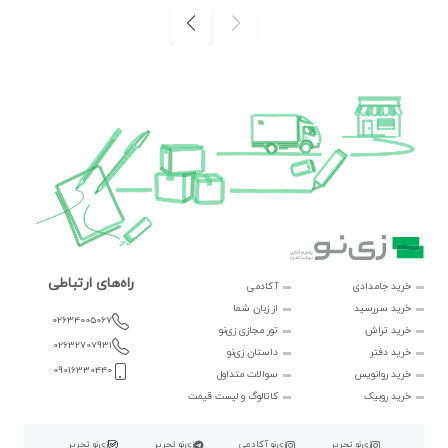
راه‌های ارتباطی
خرید جامدادی
آکادمی
خرید سررسید
از زبان شما
02634005067
خرید تراش
تور مجازی زی‌نو
02632707931
خرید دفتر
داستان زی‌نو
09016330440
خرید روانویس
سوالات متداول
خرید روبیک
کاتالوگ و لیست قیمت
زی‌نو تحریر
زی‌نو آکادمی
زی‌نو تحریر
زی‌نو تحریر