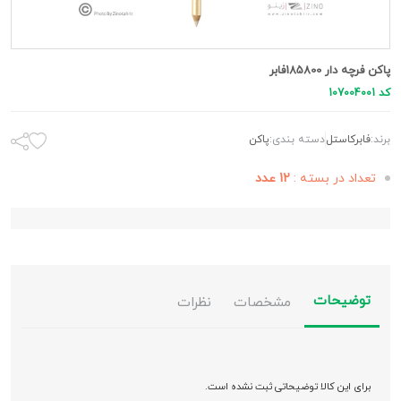
پاکن فرچه دار 185800فابر
کد 107004001
برند:
فابرکاستل
دسته بندی:
پاکن
تعداد در بسته :
12 عدد
توضیحات
مشخصات
نظرات
برای این کالا توضیحاتی ثبت نشده است.