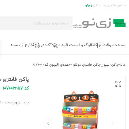
پلتفرم آنلاین نوشت افزار
زی‌نو
محصولات
کاتالوگ و لیست قیمت
آکادمی
خارج از بسته
خانه
پاکن
الیپون
پاکن فانتزی دوقلو 80عددی الیپون کد8197099
›
›
›
پاکن فانتزی دوقلو 80عددی الیپ
کد 107006257
برند:
الیپون
دسته بن