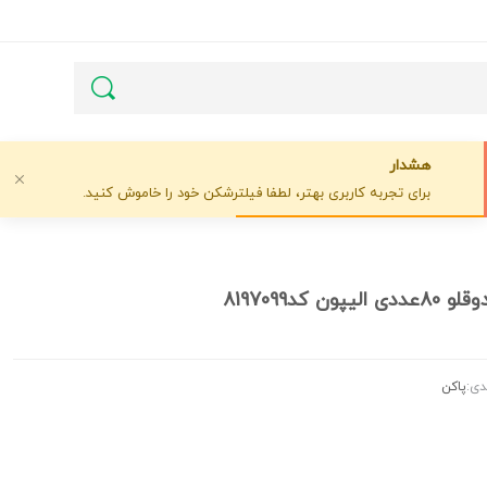
هشدار
برای تجربه کاربری بهتر، لطفا فیلترشکن خود را خاموش کنید.
ون کد8197099
دی:
پاکن