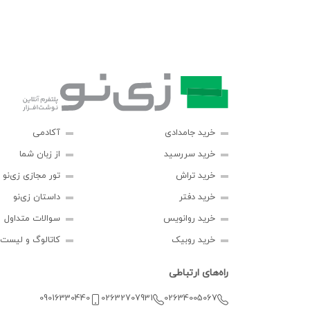
خرید جامدادی
آکادمی
خرید سررسید
از زبان شما
خرید تراش
تور مجازی زی‌نو
خرید دفتر
داستان زی‌نو
خرید روانویس
سوالات متداول
خرید روبیک
کاتالوگ و لیست
راه‌های ارتباطی
09016330440
02632707931
02634005067