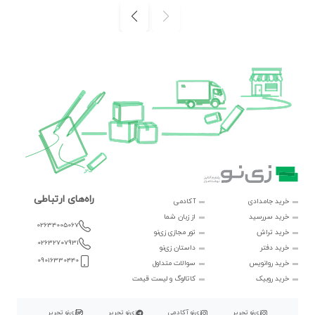
راه‌های ارتباطی
خرید جامدادی
آکادمی
خرید سررسید
از زبان شما
02634005067
خرید تراش
تور مجازی زی‌نو
02632707931
خرید دفتر
داستان زی‌نو
09016330440
خرید روانویس
سوالات متداول
خرید روبیک
کاتالوگ و لیست قیمت
زی‌نو تحریر
زی‌نو آکادمی
زی‌نو تحریر
زی‌نو تحریر