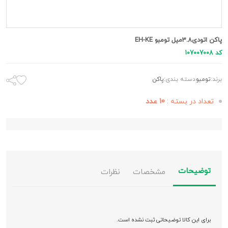
پاکن اتودی3.8میل تومبو EH-KE
کد 107007008
برند:
تومبو
دسته بندی:
پاکن
تعداد در بسته :
10 عدد
توضیحات
مشخصات
نظرات
برای این کالا توضیحاتی ثبت نشده است.