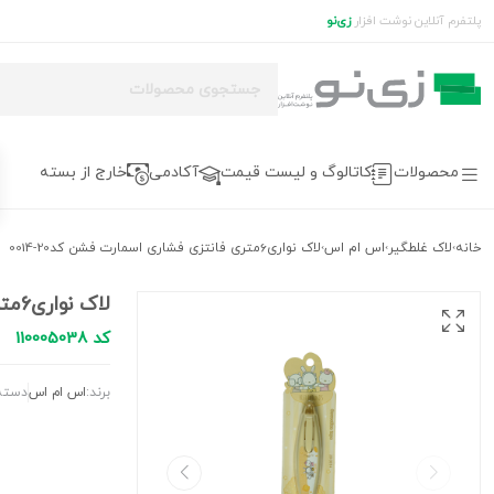
پلتفرم آنلاین نوشت افزار
زی‌نو
محصولات
کاتالوگ و لیست قیمت
آکادمی
خارج از بسته
خانه
لاک غلطگیر
اس ام اس
لاک نواری6متری فانتزی فشاری اسمارت فشن کد20-0014
›
›
›
لاک نواری6متری فانتزی فشاری اسمارت فشن کد20-0014
کد 110005038
برند:
اس ام اس
دسته 