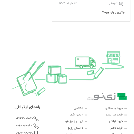
14 خرداد 1403
آموزشی
میکرون و یارد چیه ؟
راه‌های ارتباطی
خرید جامدادی
آکادمی
خرید سررسید
از زبان شما
02634005067
خرید تراش
تور مجازی زی‌نو
02632707931
خرید دفتر
داستان زی‌نو
09016330440