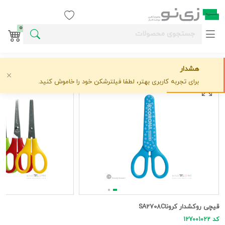
ورود / ثبت نام
0
هشدار
خانه
ابزار برش
کرونا
قیچی روکشدار کروناSA2708C
علاقه‌مندی
0 دیدگاه
›
›
›
برای تجربه کاربری بهتر، لطفا فیلترشکن خود را خاموش کنید.
قیچی روکشدار کروناSA2708C
کد 127001022