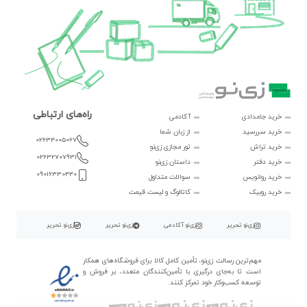
راه‌های ارتباطی
خرید جامدادی
آکادمی
خرید سررسید
از زبان شما
02634005067
خرید تراش
تور مجازی زی‌نو
02632707931
خرید دفتر
داستان زی‌نو
09016330440
خرید روانویس
سوالات متداول
خرید روبیک
کاتالوگ و لیست قیمت
زی‌نو تحریر
زی‌نو آکادمی
زی‌نو تحریر
زی‌نو تحریر
مهم‌ترین رسالت زی‌نو، تأمین کامل کالا برای فروشگاه‌های همکار
است تا به‌جای درگیری با تأمین‌کنندگان متعدد، بر فروش و
توسعه کسب‌وکار خود تمرکز کنند.