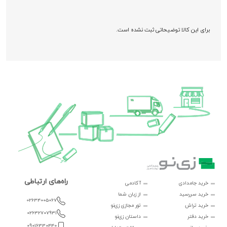
برای این کالا توضیحاتی ثبت نشده است.
راه‌های ارتباطی
خرید جامدادی
آکادمی
خرید سررسید
از زبان شما
02634005067
خرید تراش
تور مجازی زی‌نو
02632707931
خرید دفتر
داستان زی‌نو
09016330440