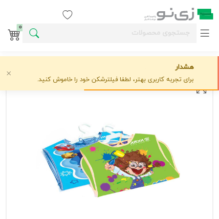
ورود / ثبت نام
0
هشدار
خانه
وسایل خلاقیت کودکانه
آريا
کاورمهدکوچک فانتزی آریا 6003*36عدد*
علاقه‌مندی
0 دیدگاه
›
›
›
برای تجربه کاربری بهتر، لطفا فیلترشکن خود را خاموش کنید.