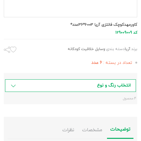
کاورمهدکوچک فانتزی آریا 6003*36عدد*
کد 129009009
برند:
آريا
دسته بندی:
وسایل خلاقیت کودکانه
تعداد در بسته :
6 عدد
انتخاب رنگ و نوع
4 محصول
توضیحات
مشخصات
نظرات