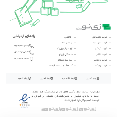
راه‌های ارتباطی
خرید جامدادی
آکادمی
خرید سررسید
از زبان شما
02634005067
خرید تراش
تور مجازی زی‌نو
02632707931
خرید دفتر
داستان زی‌نو
09016330440
خرید روانویس
سوالات متداول
خرید روبیک
کاتالوگ و لیست قیمت
زی‌نو تحریر
زی‌نو آکادمی
زی‌نو تحریر
زی‌نو تحریر
مهم‌ترین رسالت زی‌نو، تأمین کامل کالا برای فروشگاه‌های همکار
است تا به‌جای درگیری با تأمین‌کنندگان متعدد، بر فروش و
توسعه کسب‌وکار خود تمرکز کنند.