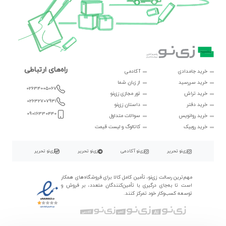
راه‌های ارتباطی
خرید جامدادی
آکادمی
خرید سررسید
از زبان شما
02634005067
خرید تراش
تور مجازی زی‌نو
02632707931
خرید دفتر
داستان زی‌نو
09016330440
خرید روانویس
سوالات متداول
خرید روبیک
کاتالوگ و لیست قیمت
زی‌نو تحریر
زی‌نو آکادمی
زی‌نو تحریر
زی‌نو تحریر
مهم‌ترین رسالت زی‌نو، تأمین کامل کالا برای فروشگاه‌های همکار
است تا به‌جای درگیری با تأمین‌کنندگان متعدد، بر فروش و
توسعه کسب‌وکار خود تمرکز کنند.