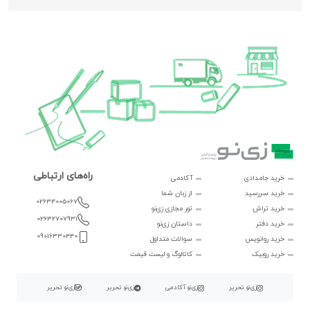
راه‌های ارتباطی
خرید جامدادی
آکادمی
خرید سررسید
از زبان شما
02634005067
خرید تراش
تور مجازی زی‌نو
02632707931
خرید دفتر
داستان زی‌نو
09016330440
خرید روانویس
سوالات متداول
خرید روبیک
کاتالوگ و لیست قیمت
زی‌نو تحریر
زی‌نو آکادمی
زی‌نو تحریر
زی‌نو تحریر