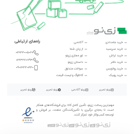
راه‌های ارتباطی
خرید جامدادی
آکادمی
خرید سررسید
از زبان شما
02634005067
خرید تراش
تور مجازی زی‌نو
02632707931
خرید دفتر
داستان زی‌نو
09016330440
خرید روانویس
سوالات متداول
خرید روبیک
کاتالوگ و لیست قیمت
زی‌نو تحریر
زی‌نو آکادمی
زی‌نو تحریر
زی‌نو تحریر
مهم‌ترین رسالت زی‌نو، تأمین کامل کالا برای فروشگاه‌های همکار
است تا به‌جای درگیری با تأمین‌کنندگان متعدد، بر فروش و
توسعه کسب‌وکار خود تمرکز کنند.