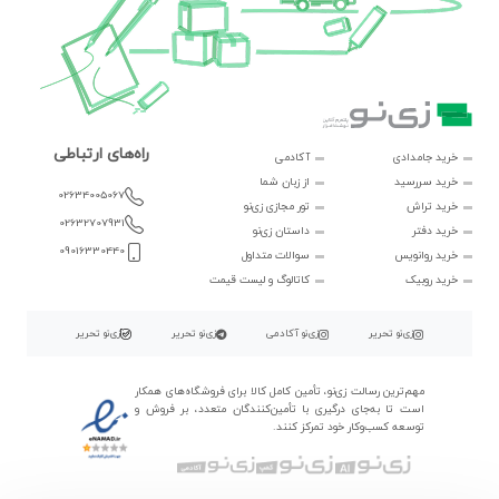
راه‌های ارتباطی
خرید جامدادی
آکادمی
خرید سررسید
از زبان شما
02634005067
خرید تراش
تور مجازی زی‌نو
02632707931
خرید دفتر
داستان زی‌نو
09016330440
خرید روانویس
سوالات متداول
خرید روبیک
کاتالوگ و لیست قیمت
زی‌نو تحریر
زی‌نو آکادمی
زی‌نو تحریر
زی‌نو تحریر
مهم‌ترین رسالت زی‌نو، تأمین کامل کالا برای فروشگاه‌های همکار
است تا به‌جای درگیری با تأمین‌کنندگان متعدد، بر فروش و
توسعه کسب‌وکار خود تمرکز کنند.