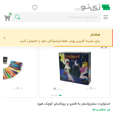
ورود / ثبت نام
0
هشدار
خانه
بازی های فکری و اسباب بازی
هوپا
استوژیت سفری(سفر به قلمرو و رویا)سایز کوچک هوپا
علاقه‌مندی
0 دیدگاه
›
›
›
برای تجربه کاربری بهتر، لطفا فیلترشکن خود را خاموش کنید.
استوژیت سفری(سفر به قلمرو و رویا)سایز کوچک هوپا
کد 130001132