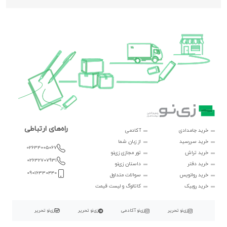
راه‌های ارتباطی
خرید جامدادی
آکادمی
خرید سررسید
از زبان شما
02634005067
خرید تراش
تور مجازی زی‌نو
02632707931
خرید دفتر
داستان زی‌نو
09016330440
خرید روانویس
سوالات متداول
خرید روبیک
کاتالوگ و لیست قیمت
زی‌نو تحریر
زی‌نو آکادمی
زی‌نو تحریر
زی‌نو تحریر