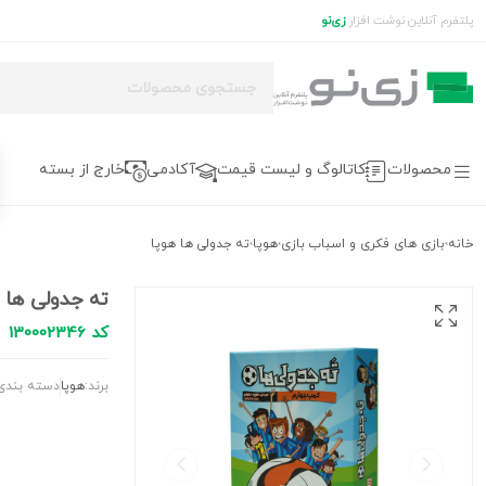
پلتفرم آنلاین نوشت افزار
زی‌نو
محصولات
کاتالوگ و لیست قیمت
آکادمی
خارج از بسته
خانه
بازی های فکری و اسباب بازی
هوپا
ته جدولی ها هوپا
›
›
›
ته جدولی ها ه
کد 130002346
برند:
هوپا
دسته بندی