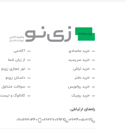
خرید جامدادی
آکادمی
خرید سررسید
از زبان شما
خرید تراش
تور مجازی زی‌نو
خرید دفتر
داستان زی‌نو
خرید روانویس
سوالات متداول
خرید روبیک
کاتالوگ و لیست
راه‌های ارتباطی
09016330440
02632707931
02634005067