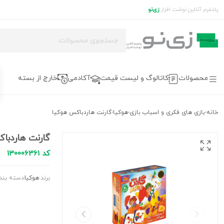
پلتفرم آنلاین نوشت افزار
زی‌نو
محصولات
کاتالوگ و لیست قیمت
آکادمی
خارج از بسته
خانه
بازی های فکری و اسباب بازی
هوکیا
گارنت هاردباکس هوکیا
›
›
›
گارنت هاردبا
کد 130006361
برند:
هوکیا
دسته بند