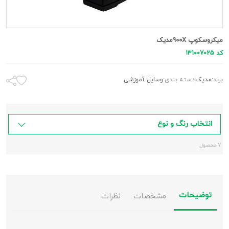
میکروسکوپ 900Xمدیک
کد 131007025
برند:
مدیک
دسته بندی:
وسایل آموزشی
انتخاب رنگ و نوع
7 محصول
توضیحات
مشخصات
نظرات