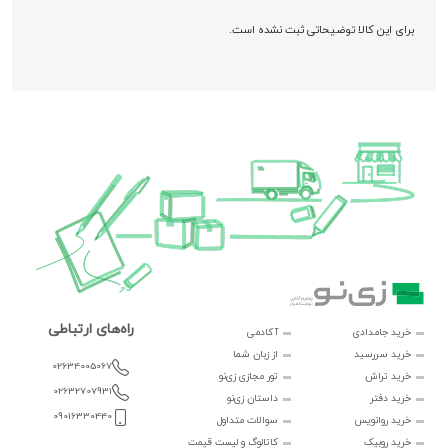
برای این کالا توضیحاتی ثبت نشده است.
راه‌های ارتباطی
خرید جامدادی
آکادمی
خرید سررسید
از زبان شما
02634005067
خرید تراش
تور مجازی زی‌نو
02632707931
خرید دفتر
داستان زی‌نو
09016330440
خرید روانویس
سوالات متداول
خرید روبیک
کاتالوگ و لیست قیمت