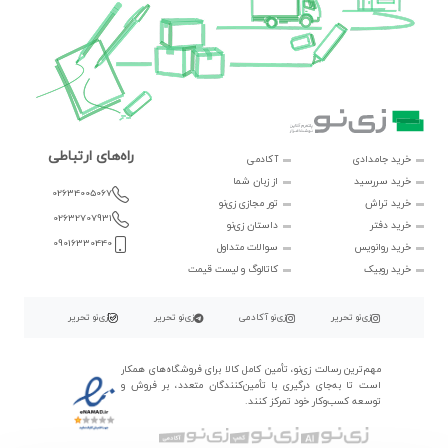
راه‌های ارتباطی
خرید جامدادی
آکادمی
خرید سررسید
از زبان شما
02634005067
خرید تراش
تور مجازی زی‌نو
02632707931
خرید دفتر
داستان زی‌نو
09016330440
خرید روانویس
سوالات متداول
خرید روبیک
کاتالوگ و لیست قیمت
زی‌نو تحریر
زی‌نو آکادمی
زی‌نو تحریر
زی‌نو تحریر
مهم‌ترین رسالت زی‌نو، تأمین کامل کالا برای فروشگاه‌های همکار
است تا به‌جای درگیری با تأمین‌کنندگان متعدد، بر فروش و
توسعه کسب‌وکار خود تمرکز کنند.