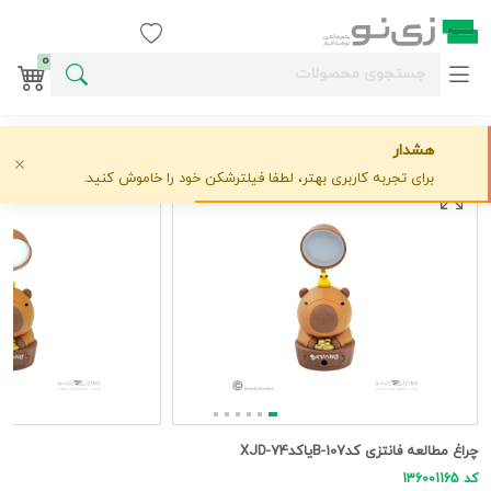
ورود / ثبت نام
0
هشدار
خانه
چراغ مطالعه و چراغ خواب
فانتزي
چراغ مطالعه فانتزی کدB-107یاکدXJD-74
علاقه‌مندی
0 دیدگاه
›
›
›
برای تجربه کاربری بهتر، لطفا فیلترشکن خود را خاموش کنید.
چراغ مطالعه فانتزی کدB-107یاکدXJD-74
کد 136001165