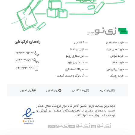
راه‌های ارتباطی
خرید جامدادی
آکادمی
خرید سررسید
از زبان شما
02634005067
خرید تراش
تور مجازی زی‌نو
02632707931
خرید دفتر
داستان زی‌نو
09016330440
خرید روانویس
سوالات متداول
خرید روبیک
کاتالوگ و لیست قیمت
زی‌نو تحریر
زی‌نو آکادمی
زی‌نو تحریر
زی‌نو تحریر
مهم‌ترین رسالت زی‌نو، تأمین کامل کالا برای فروشگاه‌های همکار
است تا به‌جای درگیری با تأمین‌کنندگان متعدد، بر فروش و
توسعه کسب‌وکار خود تمرکز کنند.