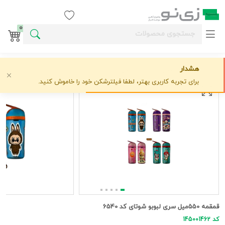
ورود / ثبت نام
0
هشدار
خانه
قمقمه و ظرف غذا
شوتای
قمقمه 550میل سری لبوبو شوتای کد 6540
علاقه‌مندی
0 دیدگاه
›
›
›
برای تجربه کاربری بهتر، لطفا فیلترشکن خود را خاموش کنید.
قمقمه 550میل سری لبوبو شوتای کد 6540
کد 145001462