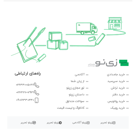
راه‌های ارتباطی
خرید جامدادی
آکادمی
خرید سررسید
از زبان شما
02634005067
خرید تراش
تور مجازی زی‌نو
02632707931
خرید دفتر
داستان زی‌نو
09016330440
خرید روانویس
سوالات متداول
خرید روبیک
کاتالوگ و لیست قیمت
زی‌نو تحریر
زی‌نو آکادمی
زی‌نو تحریر
زی‌نو تحریر