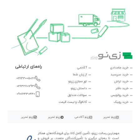
راه‌های ارتباطی
خرید جامدادی
آکادمی
خرید سررسید
از زبان شما
02634005067
خرید تراش
تور مجازی زی‌نو
02632707931
خرید دفتر
داستان زی‌نو
09016330440
خرید روانویس
سوالات متداول
خرید روبیک
کاتالوگ و لیست قیمت
زی‌نو تحریر
زی‌نو آکادمی
زی‌نو تحریر
زی‌نو تحریر
مهم‌ترین رسالت زی‌نو، تأمین کامل کالا برای فروشگاه‌های همکار
است تا به‌جای درگیری با تأمین‌کنندگان متعدد، بر فروش و