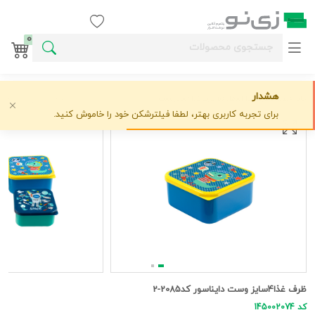
ورود / ثبت نام
0
هشدار
خانه
قمقمه و ظرف غذا
اسکول فنز
ظرف غذا4سایز وست دایناسور کد2085-2
علاقه‌مندی
0 دیدگاه
›
›
›
برای تجربه کاربری بهتر، لطفا فیلترشکن خود را خاموش کنید.
ظرف غذا4سایز وست دایناسور کد2085-2
کد 145002074