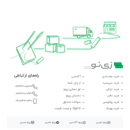
راه‌های ارتباطی
خرید جامدادی
آکادمی
خرید سررسید
از زبان شما
02634005067
خرید تراش
تور مجازی زی‌نو
02632707931
خرید دفتر
داستان زی‌نو
09016330440
خرید روانویس
سوالات متداول
خرید روبیک
کاتالوگ و لیست قیمت
زی‌نو تحریر
زی‌نو آکادمی
زی‌نو تحریر
زی‌نو تحریر