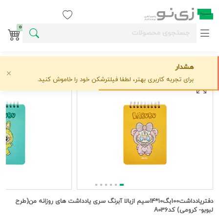
ورود / ثبت نام
0
هشدار
خانه
دفتر
آبرنگ
دفتریادداشت100بگ10*14سیم ازبالا آبرنگ سری یادداشت های روزانه من(طرح لبوبو- کرومی) کدA036
علاقه‌مندی
0 دیدگاه
›
›
›
برای تجربه کاربری بهتر، لطفا فیلترشکن خود را خاموش کنید.
دفتریادداشت100بگ10*14سیم ازبالا آبرنگ سری یادداشت های روزانه من(طرح
لبوبو- کرومی) کدA036