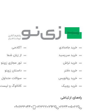
خرید جامدادی
آکادمی
خرید سررسید
از زبان شما
خرید تراش
تور مجازی زی‌نو
خرید دفتر
داستان زی‌نو
خرید روانویس
سوالات متداول
خرید روبیک
کاتالوگ و لیست
راه‌های ارتباطی
09016330440
02632707931
02634005067