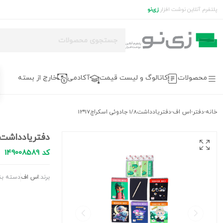
پلتفرم آنلاین نوشت افزار
زی‌نو
محصولات
کاتالوگ و لیست قیمت
آکادمی
خارج از بسته
خانه
دفتر
اس اف
دفتریادداشت1/8 جادوئی اسکراچ17*12
›
›
›
دفتریادداشت1/8 جادوئی اسکراچ17*12
کد 149008589
برند:
اس اف
دسته بن