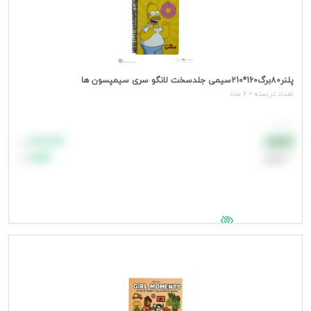
پلنر80برگ160*210سیمی جلدسخت لانگو سری سیمپسون ها
تعداد در بسته = 6 عدد
هر عدد
۸۸٬۸۸۸
نقدی
تومان
اعتباری
۹۹٬۹۹۹
تومان
جهت مشاهده قیمت وارد شوید