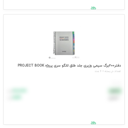
جهت مشاهده قیمت وارد شوید
دفتر200برگ سیمی وزیری جلد طلق لانگو سری پروژه PROJECT BOOK
تعداد در بسته = 6 عدد
هر عدد
۸۸٬۸۸۸
نقدی
تومان
اعتباری
۹۹٬۹۹۹
تومان