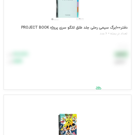
دفتر100برگ سیمی رحلی جلد طلق لانگو سری پروژه PROJECT BOOK
تعداد در بسته = 6 عدد
هر عدد
۸۸٬۸۸۸
نقدی
تومان
اعتباری
۹۹٬۹۹۹
تومان
جهت مشاهده قیمت وارد شوید