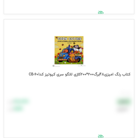
جهت مشاهده قیمت وارد شوید
کتاب رنگ امیزی48برگ200*200کازی لانگو سری کیوتیز کدCB-601
هر عدد
۸۸٬۸۸۸
نقدی
تومان
اعتباری
۹۹٬۹۹۹
تومان