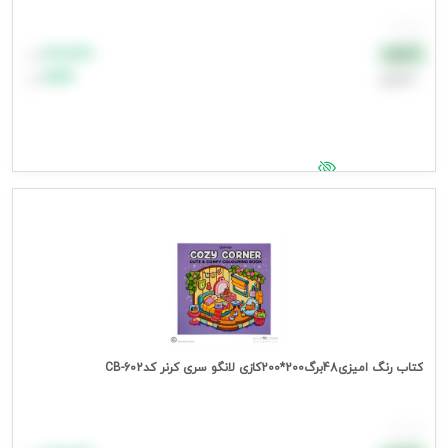
هر عدد
۸۸٬۸۸۸
نقدی
تومان
اعتباری
۹۹٬۹۹۹
تومان
جهت مشاهده قیمت وارد شوید
کتاب رنگ امیزی48برگ200*200کازی لانگو سری کرنر کدCB-602
هر عدد