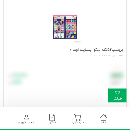
برچسب52تکه لانگو اینسایت اوت 2
تعداد در بسته = 10 ست
هر ست
۸۸٬۸۸۸
نقدی
تومان
اعتباری
۹۹٬۹۹۹
تومان
فیلتر
جهت مشاهده قیمت وارد شوید
خانه
سبد خرید
فاکتور
حساب کاربری