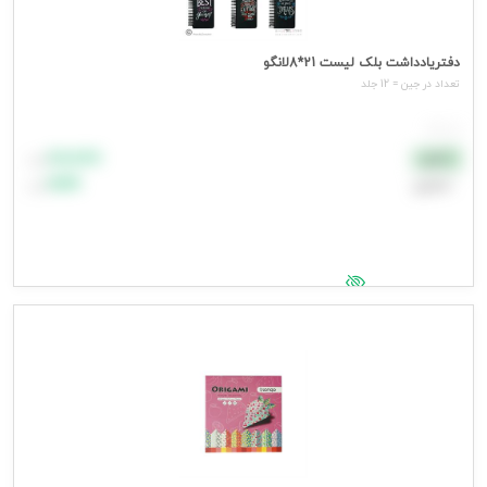
دفتریادداشت بلک لیست 21*8لانگو
تعداد در جین = 12 جلد
هر جلد
۸۸٬۸۸۸
نقدی
تومان
اعتباری
۹۹٬۹۹۹
تومان
جهت مشاهده قیمت وارد شوید