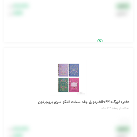
۸۸٬۸۸۸
نقدی
تومان
اعتباری
۹۹٬۹۹۹
تومان
جهت مشاهده قیمت وارد شوید
دفتر80برگ210*160فنردوبل جلد سخت لانگو سری بریجرتون
تعداد در بسته = 6 عدد
هر عدد
۸۸٬۸۸۸
نقدی
تومان
اعتباری
۹۹٬۹۹۹
تومان