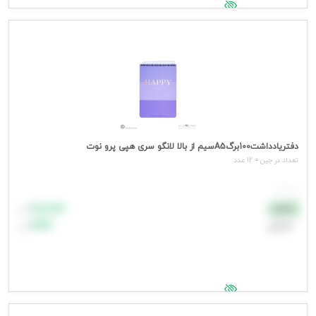
جهت مشاهده قیمت وارد شوید
دفتریادداشت100برگA5سیم از بالا لانگو سری هپی پرو نوت
تعداد در جین = 12 عدد
هر عدد
۸۸٬۸۸۸
نقدی
تومان
اعتباری
۹۹٬۹۹۹
تومان
جهت مشاهده قیمت وارد شوید