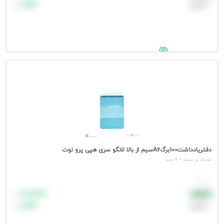
اعتباری
۹۹٬۹۹۹
تومان
جهت مشاهده قیمت وارد شوید
دفتریادداشت100برگA6سیم از بالا لانگو سری هپی پرو نوت
تعداد در بسته = 6 عدد
هر عدد
۸۸٬۸۸۸
نقدی
تومان
اعتباری
۹۹٬۹۹۹
تومان