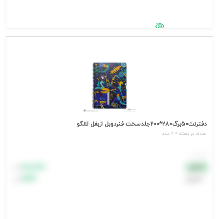
جهت مشاهده قیمت وارد شوید
دفترنت50برگ280*200جلدسخت فنردوبل ازبغل لانگو
تعداد در بسته = 6 عدد
هر عدد
۸۸٬۸۸۸
نقدی
تومان
اعتباری
۹۹٬۹۹۹
تومان