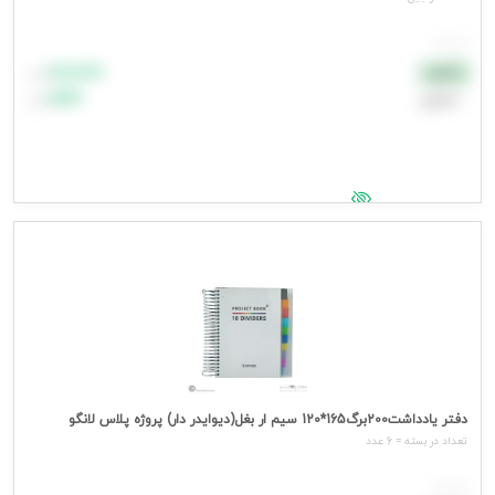
هر عدد
۸۸٬۸۸۸
نقدی
تومان
اعتباری
۹۹٬۹۹۹
تومان
جهت مشاهده قیمت وارد شوید
دفتر یادداشت200برگ165*120 سیم ار بغل(دیوایدر دار) پروژه پلاس لانگو
تعداد در بسته = 6 عدد
هر عدد