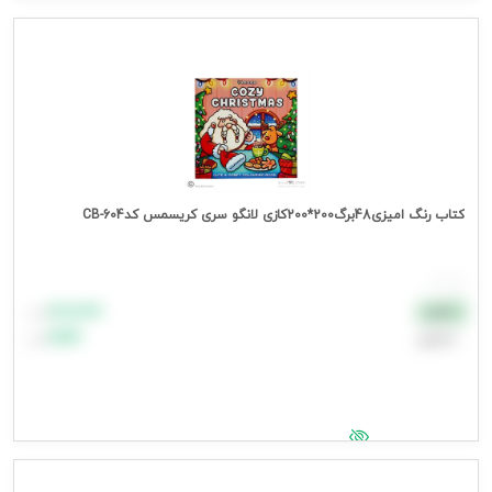
جهت مشاهده قیمت وارد شوید
کتاب رنگ امیزی48برگ200*200کازی لانگو سری کریسمس کدCB-604
هر عدد
۸۸٬۸۸۸
نقدی
تومان
اعتباری
۹۹٬۹۹۹
تومان
جهت مشاهده قیمت وارد شوید