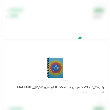
هر ست
۸۸٬۸۸۸
نقدی
تومان
اعتباری
۹۹٬۹۹۹
تومان
جهت مشاهده قیمت وارد شوید
پلنر216برگ140*200سیمی جلد سخت لانگو سری شکرگزاریGRATIUDE
تعداد در بسته = 6 عدد
هر عدد
۸۸٬۸۸۸
نقدی
تومان