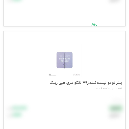
جهت مشاهده قیمت وارد شوید
پلنر تو دو لیست کشدار6*6 لانگو سری هپی رینگ
تعداد در بسته = 6 عدد
هر عدد
۸۸٬۸۸۸
نقدی
تومان
اعتباری
۹۹٬۹۹۹
تومان