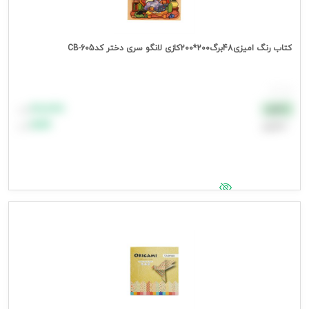
کتاب رنگ امیزی48برگ200*200کازی لانگو سری دختر کدCB-605
هر عدد
۸۸٬۸۸۸
نقدی
تومان
اعتباری
۹۹٬۹۹۹
تومان
جهت مشاهده قیمت وارد شوید