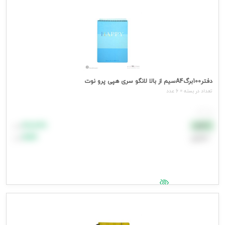
دفتر100برگA4سیم از بالا لانگو سری هپی پرو نوت
تعداد در بسته = 6 عدد
هر عدد
۸۸٬۸۸۸
نقدی
تومان
اعتباری
۹۹٬۹۹۹
تومان
جهت مشاهده قیمت وارد شوید