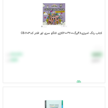
کتاب رنگ امیزی48برگ200*200کازی لانگو سری اور افتر کدCB-603
هر عدد
۸۸٬۸۸۸
نقدی
تومان
اعتباری
۹۹٬۹۹۹
تومان
جهت مشاهده قیمت وارد شوید