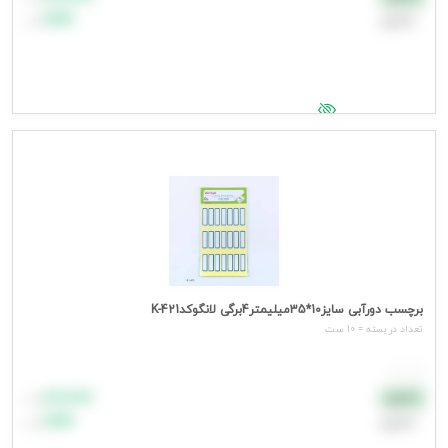
اعتباری
۹۹٬۹۹۹
تومان
جهت مشاهده قیمت وارد شوید
برچسب دورآبی سایز10*35میلیمتر4برگی لانگوکدK-421
تعداد در بسته = 10 ست
هر ست
۸۸٬۸۸۸
نقدی
تومان
اعتباری
۹۹٬۹۹۹
تومان