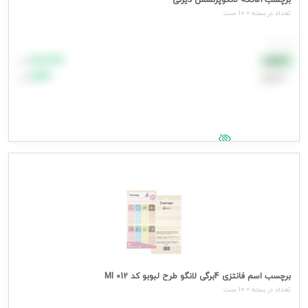
برچسب52تکه لانگوپرنسس دیزنی
تعداد در بسته = 10 ست
هر ست
۸۸٬۸۸۸
نقدی
تومان
اعتباری
۹۹٬۹۹۹
تومان
جهت مشاهده قیمت وارد شوید
برچسب اسم فانتزی 4برگی لانگو طرح لبوبو کد MI 012
تعداد در بسته = 10 ست