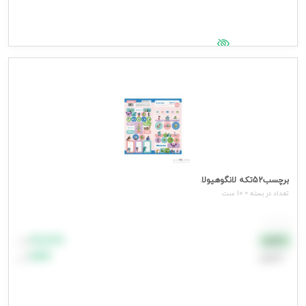
جهت مشاهده قیمت وارد شوید
برچسب52تکه لانگوهیولا
تعداد در بسته = 10 ست
هر ست
۸۸٬۸۸۸
نقدی
تومان
اعتباری
۹۹٬۹۹۹
تومان