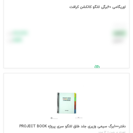
اوریگامی 60برگی لانگو کالکشن کرافت
هر بسته
۸۸٬۸۸۸
نقدی
تومان
اعتباری
۹۹٬۹۹۹
تومان
جهت مشاهده قیمت وارد شوید
دفتر100برگ سیمی وزیری جلد طلق لانگو سری پروژه PROJECT BOOK
تعداد در جین = 12 عدد