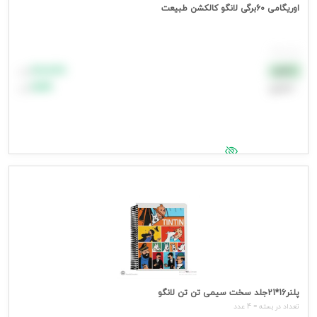
اوریگامی 60برگی لانگو کالکشن طبیعت
هر بسته
۸۸٬۸۸۸
نقدی
تومان
اعتباری
۹۹٬۹۹۹
تومان
جهت مشاهده قیمت وارد شوید
پلنر16*21جلد سخت سیمی تن تن لانگو
تعداد در بسته = 4 عدد