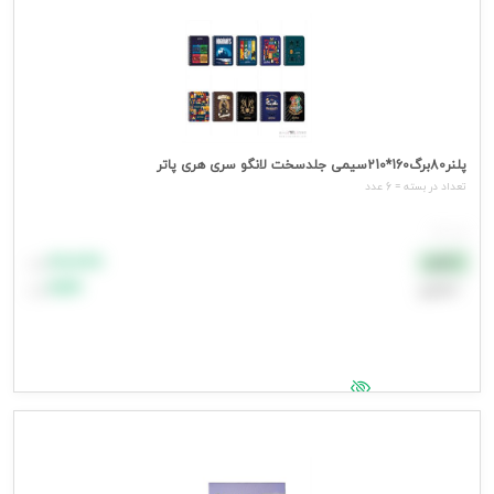
پلنر80برگ160*210سیمی جلدسخت لانگو سری هری پاتر
تعداد در بسته = 6 عدد
هر عدد
۸۸٬۸۸۸
نقدی
تومان
اعتباری
۹۹٬۹۹۹
تومان
جهت مشاهده قیمت وارد شوید