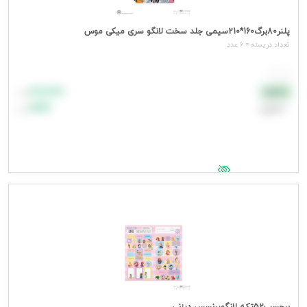
پلنر80برگ160*210سیمی جلد سخت لانگو سری میکی موس
تعداد در بسته = 6 عدد
هر عدد
۸۸٬۸۸۸
نقدی
تومان
اعتباری
۹۹٬۹۹۹
تومان
جهت مشاهده قیمت وارد شوید