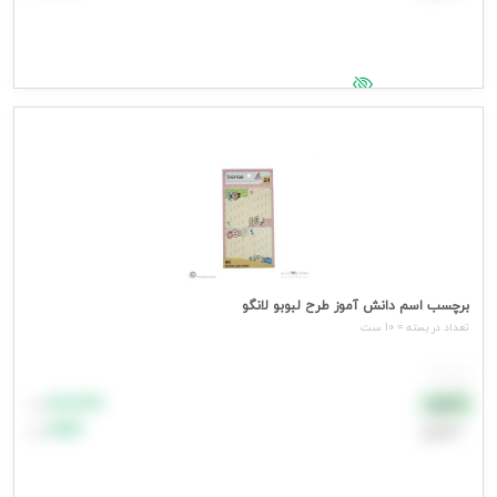
جهت مشاهده قیمت وارد شوید
برچسب اسم دانش آموز طرح لبوبو لانگو
تعداد در بسته = 10 ست
هر ست
۸۸٬۸۸۸
نقدی
تومان
اعتباری
۹۹٬۹۹۹
تومان