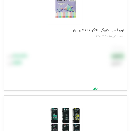
اوریگامی 60برگی لانگو کالکشن بهار
تعداد در بسته = 6 بسته
هر بسته
۸۸٬۸۸۸
نقدی
تومان
اعتباری
۹۹٬۹۹۹
تومان
جهت مشاهده قیمت وارد شوید