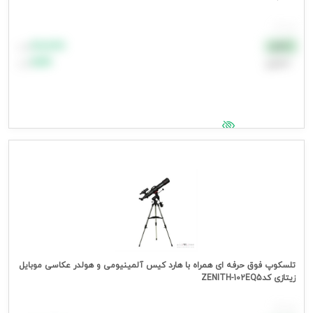
هر عدد
۸۸٬۸۸۸
نقدی
تومان
اعتباری
۹۹٬۹۹۹
تومان
جهت مشاهده قیمت وارد شوید
تلسکوپ فوق حرفه ای همراه با هارد کیس آلمینیومی و هولدر عکاسی موبایل
زیتازی کدZENITH-102EQ5
هر عدد