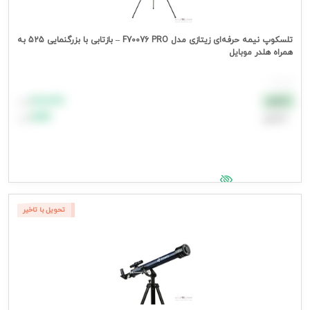
تلسکوپ نیمه حرفه‌ای زیتازی مدل F70076 PRO – بازتابی با بزرگنمایی 525 به
همراه هلدر موبایل
هر عدد
۸۸٬۸۸۸
نقدی
تومان
اعتباری
۹۹٬۹۹۹
تومان
جهت مشاهده قیمت وارد شوید
تحویل با تاخیر