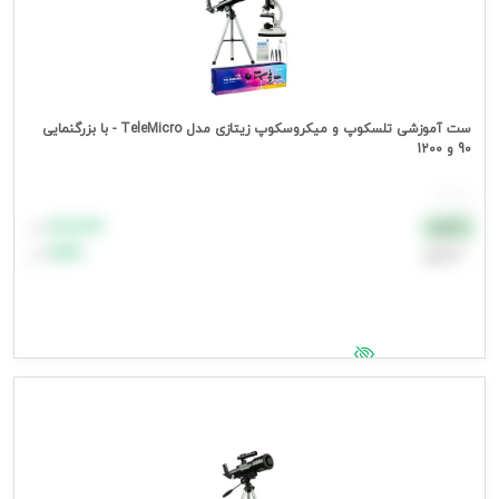
ست آموزشی تلسکوپ و میکروسکوپ زیتازی مدل TeleMicro - با بزرگنمایی
90 و 1200
هر عدد
۸۸٬۸۸۸
نقدی
تومان
اعتباری
۹۹٬۹۹۹
تومان
جهت مشاهده قیمت وارد شوید