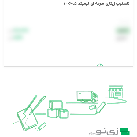
تلسکوپ زیتازی سرمه ای لیمیتد کد70060
هر عدد
۸۸٬۸۸۸
نقدی
تومان
اعتباری
۹۹٬۹۹۹
تومان
جهت مشاهده قیمت وارد شوید