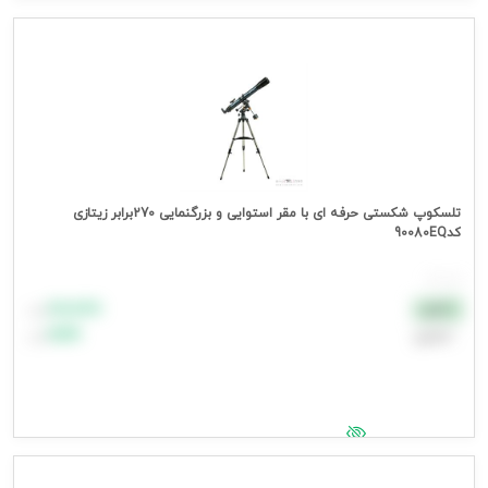
جهت مشاهده قیمت وارد شوید
تلسکوپ شکستی حرفه ای با مقر استوایی و بزرگنمایی 270برابر زیتازی
کد90080EQ
هر عدد
۸۸٬۸۸۸
نقدی
تومان
اعتباری
۹۹٬۹۹۹
تومان
جهت مشاهده قیمت وارد شوید