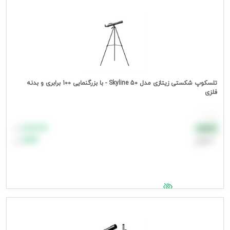
تلسکوپ شکستی زیتازی مدل Skyline 50 - با بزرگنمایی 100 برابری و بدنه
فلزی
هر عدد
۸۸٬۸۸۸
نقدی
تومان
اعتباری
۹۹٬۹۹۹
تومان
جهت مشاهده قیمت وارد شوید