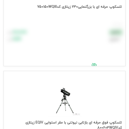
تلسکوپ حرفه ای با بزرگنمایی230 زیتازی کد750150WQIII
هر عدد
۸۸٬۸۸۸
نقدی
تومان
اعتباری
۹۹٬۹۹۹
تومان
جهت مشاهده قیمت وارد شوید
تلسکوپ فوق حرفه ای بازتابی نیوتنی با مقر استوایی EQIV زیتازی
کد800203WQIV