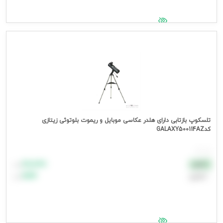
جهت مشاهده قیمت وارد شوید
تلسکوپ بازتابی دارای هلدر عکاسی موبایل و ریموت بلوتوثی زیتازی
کدGALAXY500114AZ
هر عدد
۸۸٬۸۸۸
نقدی
تومان
اعتباری
۹۹٬۹۹۹
تومان