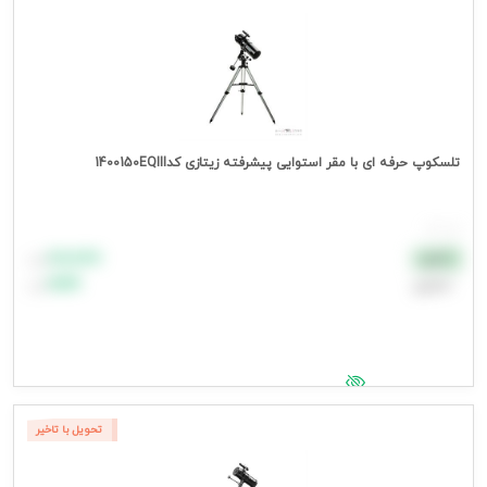
تلسکوپ حرفه ای با مقر استوایی پیشرفته زیتازی کد1400150EQIII
هر عدد
۸۸٬۸۸۸
نقدی
تومان
اعتباری
۹۹٬۹۹۹
تومان
جهت مشاهده قیمت وارد شوید
تحویل با تاخیر