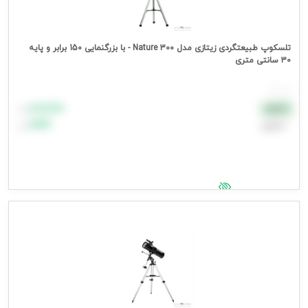
تلسکوپ طبیعتگردی زیتازی مدل Nature 300 - با بزرگنمایی 150 برابر و پایه
30 سانتی متری
هر عدد
۸۸٬۸۸۸
نقدی
تومان
اعتباری
۹۹٬۹۹۹
تومان
جهت مشاهده قیمت وارد شوید