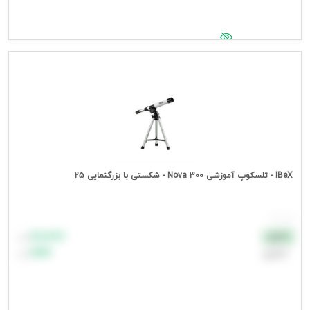
جهت مشاهده قیمت وارد شوید
IBeX - تلسکوپ آموزشی Nova 300 - شکستی با بزرگنمایی 25
هر عدد
۸۸٬۸۸۸
نقدی
تومان
اعتباری
۹۹٬۹۹۹
تومان