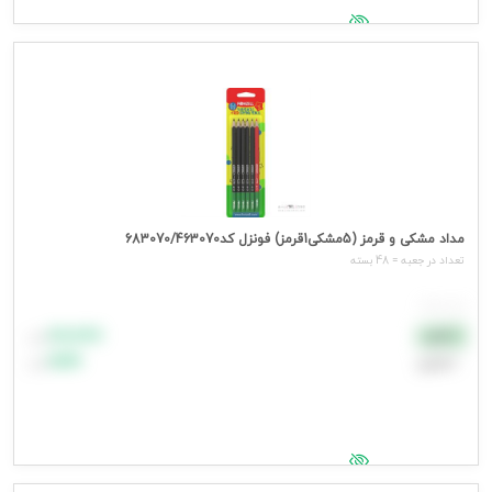
جهت مشاهده قیمت وارد شوید
مداد مشکی و قرمز (5مشکی1قرمز) فونزل کد683070/463070
تعداد در جعبه = 48 بسته
هر بسته
۸۸٬۸۸۸
نقدی
تومان
اعتباری
۹۹٬۹۹۹
تومان
جهت مشاهده قیمت وارد شوید