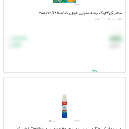
مدادرنگی24رنگ جعبه مقوایی فونزل کد685072/685081
تعداد در رگلام = 12 عدد
هر عدد
۸۸٬۸۸۸
نقدی
تومان
اعتباری
۹۹٬۹۹۹
تومان
جهت مشاهده قیمت وارد شوید