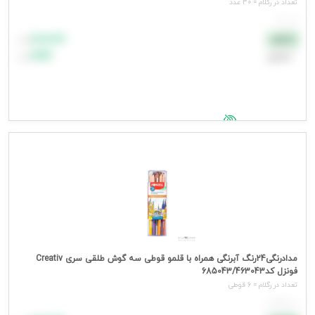
تعداد در رگلام = 30 عدد
هر عدد
۸۸٬۸۸۸
نقدی
تومان
اعتباری
۹۹٬۹۹۹
تومان
جهت مشاهده قیمت وارد شوید
مدادرنگی24رنگ آبرنگی همراه با قلمو قوطی سه گوش طلقی سری Creativ
فونزل کد685043/463043
تعداد در رگلام = 6 قوطی
هر قوطی