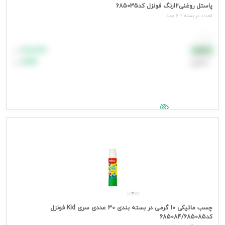
پاستل روغنی12رنگ فونزل کد685035
تعداد در بسته = 6 عدد
هر عدد
۸۸٬۸۸۸
نقدی
تومان
اعتباری
۹۹٬۹۹۹
تومان
جهت مشاهده قیمت وارد شوید
چسب ماتیکی 10 گرمی در بسته بندی 30 عددی سری Kid فونزل
کد685084/685085