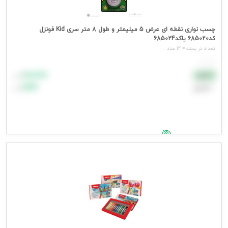
چسب نواری نقطه ای عرض 5 میلیمتر و طول 8 متر سری Kid فونزل
کد685020 یاکد685024
تعداد در بسته = 12 عدد
هر عدد
۸۸٬۸۸۸
نقدی
تومان
اعتباری
۹۹٬۹۹۹
تومان
جهت مشاهده قیمت وارد شوید