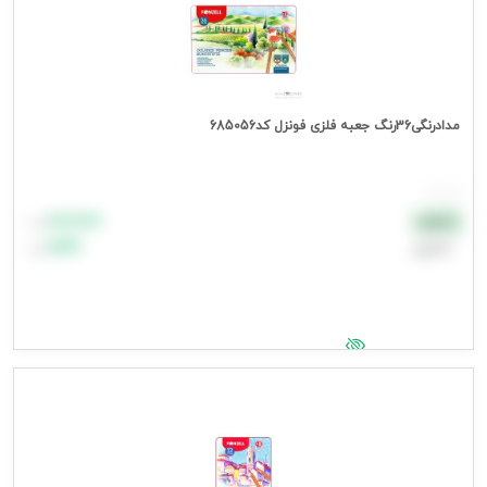
مدادرنگی36رنگ جعبه فلزی فونزل کد685056
هر عدد
۸۸٬۸۸۸
نقدی
تومان
اعتباری
۹۹٬۹۹۹
تومان
جهت مشاهده قیمت وارد شوید