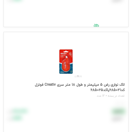
جهت مشاهده قیمت وارد شوید
لاک نواری رض 5 میلیمتر و طول 18 متر سری Creativ فونزل
کد685021یاکد685025
تعداد در بسته = 12 عدد
هر عدد
۸۸٬۸۸۸
نقدی
تومان
اعتباری
۹۹٬۹۹۹
تومان