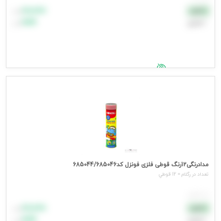
۸۸٬۸۸۸
نقدی
تومان
اعتباری
۹۹٬۹۹۹
تومان
جهت مشاهده قیمت وارد شوید
مدادرنگی12رنگ قوطی فلزی فونزل کد685044/685046
تعداد در رگلام = 12 قوطي
هر قوطي
۸۸٬۸۸۸
نقدی
تومان
اعتباری
۹۹٬۹۹۹
تومان