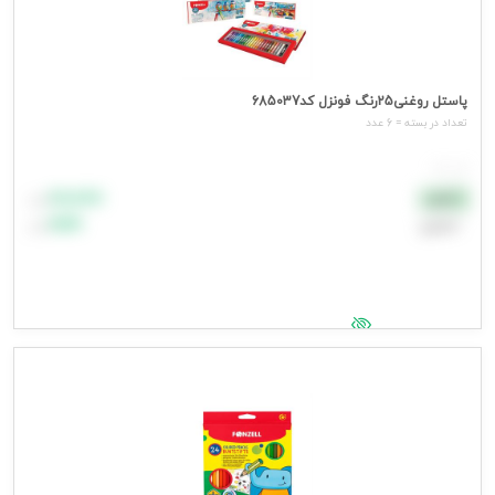
پاستل روغنی25رنگ فونزل کد685037
تعداد در بسته = 6 عدد
هر عدد
۸۸٬۸۸۸
نقدی
تومان
اعتباری
۹۹٬۹۹۹
تومان
جهت مشاهده قیمت وارد شوید