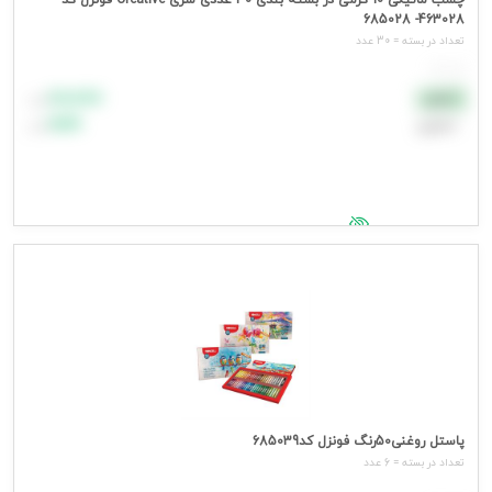
چسب ماتیکی 10 گرمی در بسته بندی 30 عددی سری Creative فونزل کد
463028- 685028
تعداد در بسته = 30 عدد
هر عدد
۸۸٬۸۸۸
نقدی
تومان
اعتباری
۹۹٬۹۹۹
تومان
جهت مشاهده قیمت وارد شوید
پاستل روغنی50رنگ فونزل کد685039
تعداد در بسته = 6 عدد