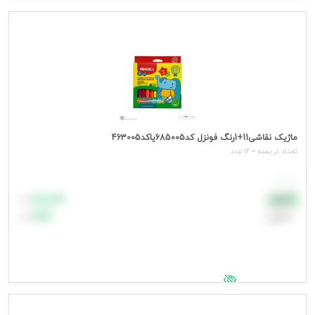
جهت مشاهده قیمت وارد شوید
ماژیک نقاشی11+1رنگ فونزل کد685005یاکد463005
تعداد در بسته = 12 عدد
هر عدد
۸۸٬۸۸۸
نقدی
تومان
اعتباری
۹۹٬۹۹۹
تومان
جهت مشاهده قیمت وارد شوید