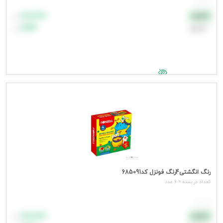
هر عدد
۸۸٬۸۸۸
نقدی
تومان
اعتباری
۹۹٬۹۹۹
تومان
جهت مشاهده قیمت وارد شوید
رنگ انگشتی4رنگ فونزل کد685091
تعداد در بسته = 6 عدد
هر عدد
۸۸٬۸۸۸
نقدی
تومان