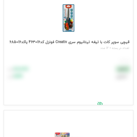
قیچی سوپر کات با تیغه تیتانیوم سری Creativ فونزل کد463016 یاکد685016
تعداد در بسته = 12 عدد
هر عدد
۸۸٬۸۸۸
نقدی
تومان
اعتباری
۹۹٬۹۹۹
تومان
جهت مشاهده قیمت وارد شوید