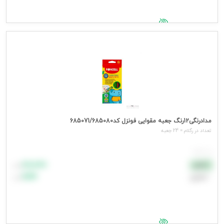
جهت مشاهده قیمت وارد شوید
مدادرنگی12رنگ جعبه مقوایی فونزل کد685071/685080
تعداد در رگلام = 24 جعبه
هر جعبه
۸۸٬۸۸۸
نقدی
تومان
اعتباری
۹۹٬۹۹۹
تومان