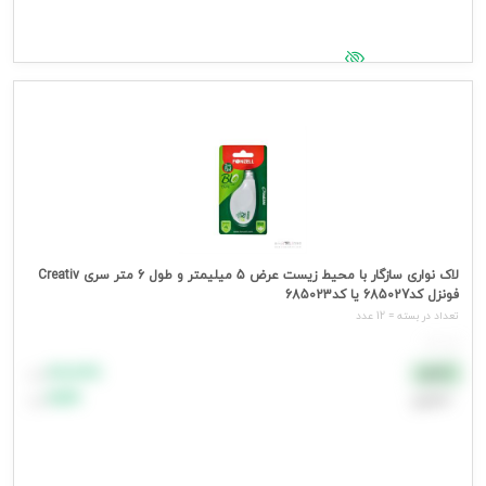
جهت مشاهده قیمت وارد شوید
لاک نواری سازگار با محیط زیست عرض 5 میلیمتر و طول 6 متر سری Creativ
فونزل کد685027 یا کد685023
تعداد در بسته = 12 عدد
هر عدد
۸۸٬۸۸۸
نقدی
تومان
اعتباری
۹۹٬۹۹۹
تومان