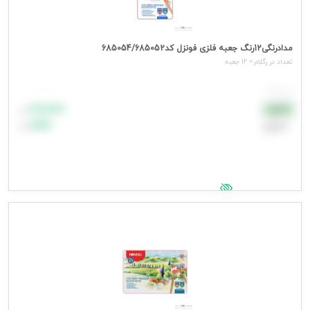
مدادرنگی12رنگ جعبه فلزی فونزل کد685054/685052
تعداد در رگلام = 12 جعبه
هر جعبه
۸۸٬۸۸۸
نقدی
تومان
اعتباری
۹۹٬۹۹۹
تومان
جهت مشاهده قیمت وارد شوید