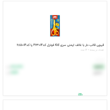
جهت مشاهده قیمت وارد شوید
قیچی قالب دار با غالف ایمنی سری Kid فونزل کد463014 یا کد685014
تعداد در بسته = 12 عدد
هر عدد
۸۸٬۸۸۸
نقدی
تومان
اعتباری
۹۹٬۹۹۹
تومان
جهت مشاهده قیمت وارد شوید