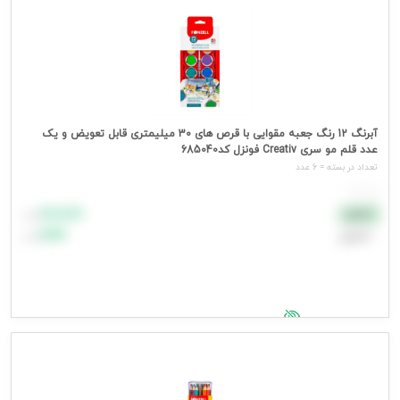
آبرنگ 12 رنگ جعبه مقوایی با قرص های 30 میلیمتری قابل تعویض و یک
عدد قلم مو سری Creativ فونزل کد685040
تعداد در بسته = 6 عدد
هر عدد
۸۸٬۸۸۸
نقدی
تومان
اعتباری
۹۹٬۹۹۹
تومان
جهت مشاهده قیمت وارد شوید