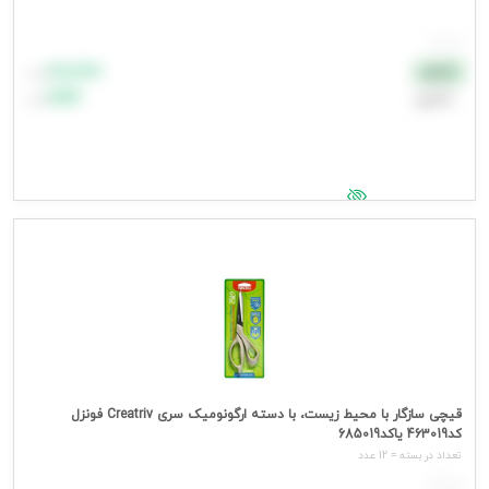
هر عدد
۸۸٬۸۸۸
نقدی
تومان
اعتباری
۹۹٬۹۹۹
تومان
جهت مشاهده قیمت وارد شوید
قیچی سازگار با محیط زیست، با دسته ارگونومیک سری Creatriv فونزل
کد463019 یاکد685019
تعداد در بسته = 12 عدد
هر عدد