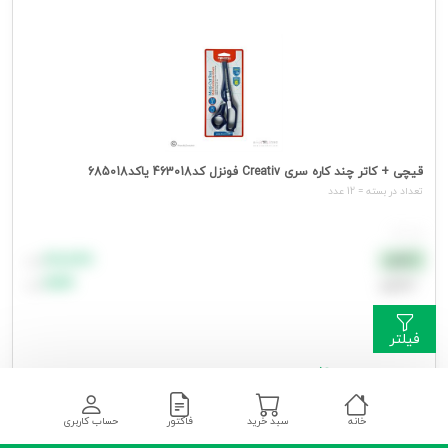
قیچی + کاتر چند کاره سری Creativ فونزل کد463018 یاکد685018
تعداد در بسته = 12 عدد
هر عدد
۸۸٬۸۸۸
نقدی
تومان
اعتباری
۹۹٬۹۹۹
تومان
فیلتر
جهت مشاهده قیمت وارد شوید
خانه
سبد خرید
فاکتور
حساب کاربری