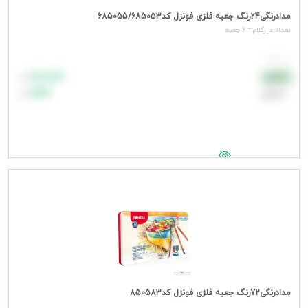
مدادرنگی24رنگ جعبه فلزی فونزل کد685055/685053
تعداد در رگلام = 6 جعبه
هر جعبه
۸۸٬۸۸۸
نقدی
تومان
اعتباری
۹۹٬۹۹۹
تومان
جهت مشاهده قیمت وارد شوید
مدادرنگی72رنگ جعبه فلزی فونزل کد850583