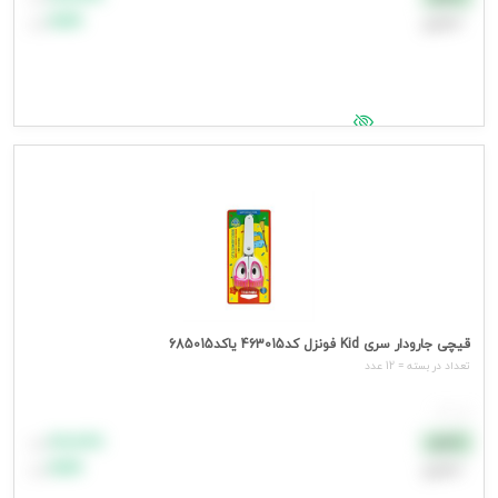
اعتباری
۹۹٬۹۹۹
تومان
جهت مشاهده قیمت وارد شوید
قیچی جارودار سری Kid فونزل کد463015 یاکد685015
تعداد در بسته = 12 عدد
هر عدد
۸۸٬۸۸۸
نقدی
تومان
اعتباری
۹۹٬۹۹۹
تومان