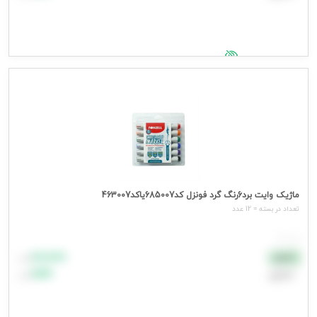
جهت مشاهده قیمت وارد شوید
ماژیک وایت برد6رنگ گرد فونزل کد685007یاکد463007
تعداد در بسته = 12 عدد
هر عدد
۸۸٬۸۸۸
نقدی
تومان
اعتباری
۹۹٬۹۹۹
تومان