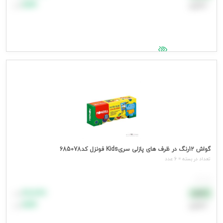
اعتباری
۹۹٬۹۹۹
تومان
جهت مشاهده قیمت وارد شوید
گواش 12رنگ در ظرف های پازلی سریKids فونزل کد685078
تعداد در بسته = 6 عدد
هر عدد
۸۸٬۸۸۸
نقدی
تومان
اعتباری
۹۹٬۹۹۹
تومان