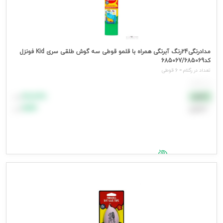
مدادرنگی24رنگ آبرنگی همراه با قلمو قوطی سه گوش طلقی سری Kid فونزل
کد685067/685069
تعداد در رگلام = 6 قوطی
هر قوطی
۸۸٬۸۸۸
نقدی
تومان
اعتباری
۹۹٬۹۹۹
تومان
جهت مشاهده قیمت وارد شوید