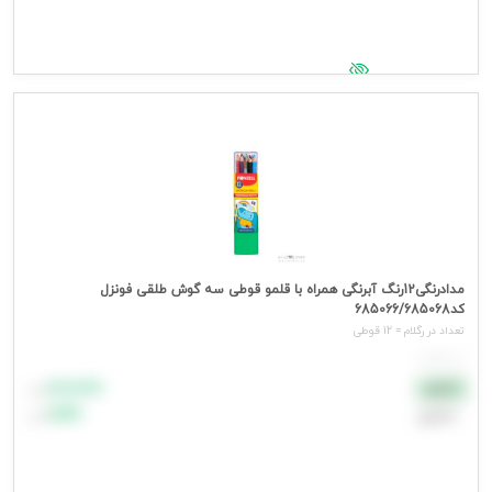
جهت مشاهده قیمت وارد شوید
مدادرنگی12رنگ آبرنگی همراه با قلمو قوطی سه گوش طلقی فونزل
کد685066/685068
تعداد در رگلام = 12 قوطی
هر قوطی
۸۸٬۸۸۸
نقدی
تومان
اعتباری
۹۹٬۹۹۹
تومان