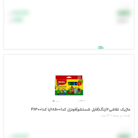
هر عدد
۸۸٬۸۸۸
نقدی
تومان
اعتباری
۹۹٬۹۹۹
تومان
جهت مشاهده قیمت وارد شوید
ماژیک نقاشی12رنگ(قابل شستشو)فونزل کد685001یا کد463001
تعداد در بسته = 12 عدد
هر عدد
۸۸٬۸۸۸
نقدی
تومان