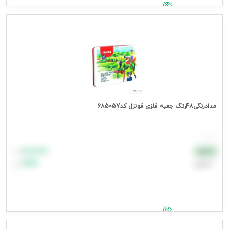
جهت مشاهده قیمت وارد شوید
مدادرنگی48رنگ جعبه فلزی فونزل کد685057
هر عدد
۸۸٬۸۸۸
نقدی
تومان
اعتباری
۹۹٬۹۹۹
تومان
جهت مشاهده قیمت وارد شوید