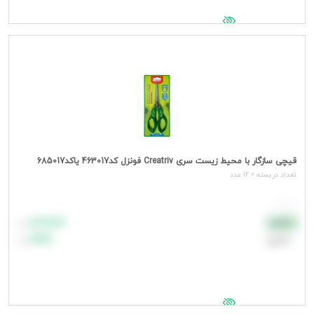
جهت مشاهده قیمت وارد شوید
قیچی سازگار با محیط زیست سری Creatriv فونزل کد463017 یاکد685017
تعداد در بسته = 12 عدد
هر عدد
۸۸٬۸۸۸
نقدی
تومان
اعتباری
۹۹٬۹۹۹
تومان